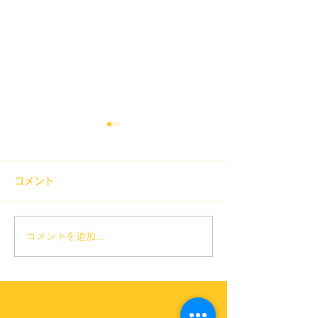
ゴールデンウイークの診
年末年始のお休
療日
12月30日（火）～
コメント
（日） 12月29日
ゴールデンウイークの診療日
常診療致します。
は暦通りとなります。 ５月
３日～６日まで休診、７日か
コメントを追加…
らは通常診療となります。