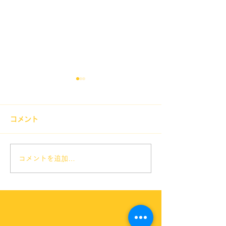
年末年始のお休み
睡眠時無呼吸症
12月30日（火）～1月4日
睡眠時無呼吸症候
コメント
（日） 12月29日（月）は通
耳にしたことがあ
常診療致します。
ます。 睡眠中に
吸が止まる、呼吸
コメントを追加…
を繰り返して、体
足した状態を招き
間の強い睡魔、心
尿病などの発症要
ます。 歯科では
療用マウスピース